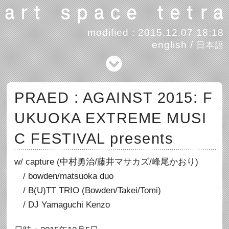
modified : 2015.12.07 18:18
english
/
日本語
PRAED : AGAINST 2015: F
UKUOKA EXTREME MUSI
C FESTIVAL presents
w/ capture (中村勇治/藤井マサカズ/峰尾かおり)
/ bowden/matsuoka duo
/ B(U)TT TRIO (Bowden/Takei/Tomi)
/ DJ Yamaguchi Kenzo