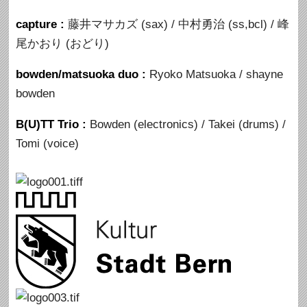
capture :
藤井マサカズ (sax) / 中村勇治 (ss,bcl) / 峰
尾かおり (おどり)
bowden/matsuoka duo :
Ryoko Matsuoka / shayne
bowden
B(U)TT Trio :
Bowden (electronics) / Takei (drums) /
Tomi (voice)