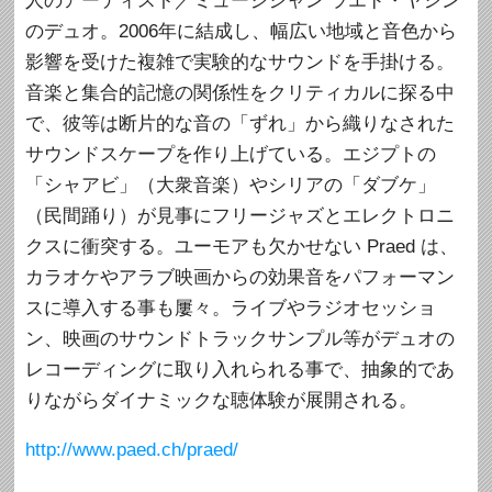
人のアーティスト／ミュージシャン ラエド・ヤシン
のデュオ。2006年に結成し、幅広い地域と音色から
影響を受けた複雑で実験的なサウンドを手掛ける。
音楽と集合的記憶の関係性をクリティカルに探る中
で、彼等は断片的な音の「ずれ」から織りなされた
サウンドスケープを作り上げている。エジプトの
「シャアビ」（大衆音楽）やシリアの「ダブケ」
（民間踊り）が見事にフリージャズとエレクトロニ
クスに衝突する。ユーモアも欠かせない Praed は、
カラオケやアラブ映画からの効果音をパフォーマン
スに導入する事も屢々。ライブやラジオセッショ
ン、映画のサウンドトラックサンプル等がデュオの
レコーディングに取り入れられる事で、抽象的であ
りながらダイナミックな聴体験が展開される。
http://www.paed.ch/praed/