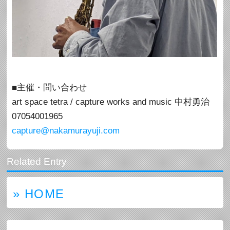
■主催・問い合わせ
art space tetra / capture works and music 中村勇治
07054001965
capture@nakamurayuji.com
» HOME