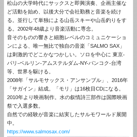
松山の大学時代にサックスと即興演奏、企画主催な
ど活動を始め、以後大分で会社勤務と音楽を続け
る。並行して単独による山岳スキーや山岳釣りをす
る。2002年48歳より音楽活動に専念。
音そのものの響きと細胞レベルのコミュニケーショ
ンによる、唯一無比で独自の音楽「SALMO SAX」
は刺激的でどこかなつかしい。ソロを中心に 東京-
パリ-ベルリン-アムステルダム-NY-バンコク-台湾
等、世界を駆ける。
2008年「サルモサックス・アンサンブル」、2016年
「サガイン」結成。「モリ」は16枚目CDになる。
2010年より映画制作。水の叙情詩三部作は国際映画
祭で入選多数。
自然での経験が音楽に結実したサルモワールド展開
中。
https://www.salmosax.com/