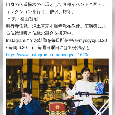
自身の仏道探求の一環として各種イベント企画・デ
ィレクションを行う。僧侶、坊守。
┕ 夫・福山智昭
明行寺住職。浄土真宗本願寺派布教使。笙演奏によ
る仏徳讃嘆と仏縁の融合を模索中。
Instagramにてお朝勤を毎日配信中(＠myogyoji.1620
/ 毎朝 6:30 – )。毎週日曜日には10分法話も。
https://www.instagram.com/myogyoji.1620/