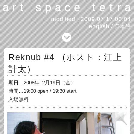
modified : 2009.07.17 00:04
english
/
日本語
Reknub #4 （ホスト：江上
計太）
期日…2008年12月19日（金）
時間…19:00 open / 19:30 start
入場無料