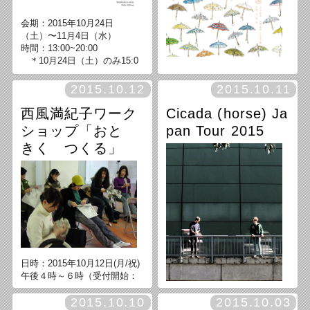
料金：1000円
会期：2015年10月24日
（土）〜11月4日（水）
時間：13:00~20:00
＊10月24日（土）のみ15:0
会期...2015年10月15日(木)～1
0〜、11月 4日（水）のみ15:0
0月19日(月)
0まで 詳細：10月24日（土）1
2015.10.12
2015.10.11
時間...12:00 - 19:00
8:00~オープニングパーティー
（最終日は17時マデ）
（参加費¥500）
西風満紀子ワーク
Cicada (horse) Ja
・アーティストトーク
ショップ「おと
pan Tour 2015
篠原達郎（聞き手：古賀義
きく つくる」
浩）・ライブ：上江洲安志
助成：公益財団法人福岡
県教育文化奨学財団助成事業
日時：2015年10月12日(月/祝)
午後４時～６時（受付開始：
３時30分）
講師：西風満紀子
2015.10.10
2015.10.03