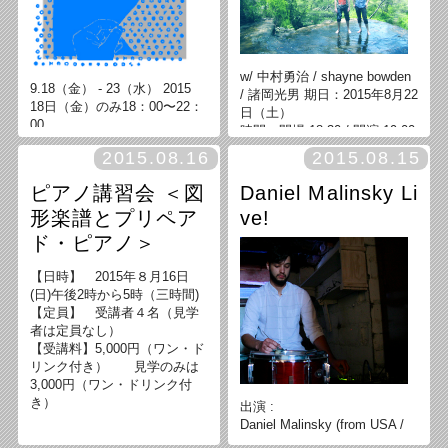
w/ 中村勇治 / shayne bowden
9.18（金） - 23（水） 2015
/ 諸岡光男 期日：2015年8月22
18日（金）のみ18：00〜22：
日（土）
00
時間：開場 18:30 / 開演 19:00
19日〜23日 13：00〜22：00
料金：1500円＋1 drink order
2015.08.16
2015.08.15
(500円)
ピアノ講習会 ＜図
Daniel Malinsky Li
形楽譜とプリペア
ve!
ド・ピアノ＞
【日時】 2015年８月16日
(日)午後2時から5時（三時間)
【定員】 受講者４名（見学
者は定員なし）
【受講料】5,000円（ワン・ド
リンク付き） 見学のみは
3,000円（ワン・ドリンク付
き）
出演 :
Daniel Malinsky (from USA /
エレクトロニクス）