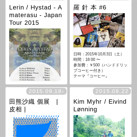
お問合せ・ご予約：colorrecor
w / 蹂躙, 武井庸郎 + 山本泰輔
Lerin / Hystad - A
羅 針 本 #6
ds@gmail.com
日時：2015年10月11日（日）
19:30 開場 / 20:00 開演
materasu - Japan
料金 : 1500円（1ドリンク込）
Tour 2015
日時：2015年10月3日（土）
時間：18:00 〜
参加費：￥500（ハンドドリッ
プコーヒー付き）
テーマ『コーヒー』
2015.09.18-
2015.08.22
田熊沙織 個展 |
Kim Myhr / Eivind
w / capture + Yumi Fukushim
皮相 |
Lønning
a, KAPPA 日時：2015年10月1
0日（土）
19:30 開場 / 20:00 開演
料金：1500 円（1ドリンク
込）