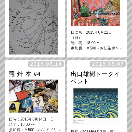
（日)
時間：19時開場、19時半開演
第一回：2015年7月4日（土曜
料金：無料（1ドリンクのオー
日）開場18時 開演19時 入
ダーをお願いいたします）
場料2500円（1drinkつき）
話・ピアノ：河合拓始
日にち：2015年6月21日
お問合せ・ご予約：izm@as-t
（日）
etra.info または colorrecords@
時 間：18:00 〜
gmail.com
参加費：￥500（お紅茶付き）
2015.06.14
2015.06.07
羅 針 本 #4
出口雄樹トークイ
2015年9月20日（日曜日）15:0
ベント
0 - 18:00
料金 1800円
定員 8名程度（申込制）
日時：2015年6月14日（日）
時間：18:00 〜
参加費：￥500（ハンドドリッ
日程：2015年6月7日（日）