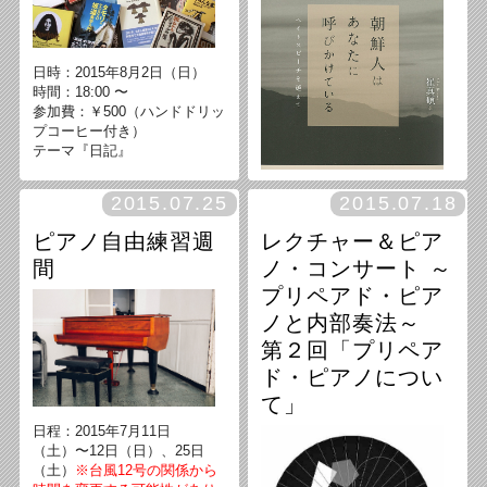
ました。
日時：2015年8月2日（日）
時間：18:00 〜
参加費：￥500（ハンドドリッ
プコーヒー付き）
テーマ『日記』
2015.07.25
2015.07.18
ピアノ自由練習週
レクチャー＆ピア
間
ノ・コンサート ～
2015年7月27日
プリペアド・ピア
時間：20:00~
ノと内部奏法～
料金：一般：1000円＋1ドリン
ク・オーダー、学生：500円＋
第２回「プリペア
1ドリンク・オーダー
ド・ピアノについ
て」
日程：2015年7月11日
（土）〜12日（日）、25日
（土）
※台風12号の関係から