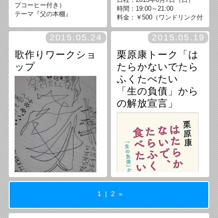
プコーヒー付き）
時間：19:00～21:00
テーマ『父の本棚』
料金：￥500（ワンドリンク付
き）
定員：30名
2015.05.24
2015.05.19
歌作りワークショ
栗原康トーク「は
ップ
たらかないでたら
ふくたべたい
「生の負債」から
の解放宣言」
1 |
2
»
2015年5月24日（日曜日）15:0
0 - 18:00