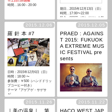
※土日のみ開催
時間…16:00 - 20:00
期日...2015年12月13日（日）
時間...17:00〜22:00
料金...800円（ワンドリンク無
料。フード付き）
2015.12.06
2015.12.05
スピーカー...渡邊瑠璃, 寺江圭
一郎, 山内光枝, 宮田君平, 武
羅 針 本 #7
PRAED : AGAINS
内貴子, 牛島光太郎
T 2015: FUKUOK
A EXTREME MUS
IC FESTIVAL pre
sents
日時：2015年12月6日（日）
時間：18:00 〜
参加費：￥500（ハンドドリッ
プコーヒー付き）
テーマ『アゲアゲ・サゲサ
ゲ』
w/ capture (中村勇治/藤井マサ
2015.11.26
2015.11.22
カズ/峰尾かおり)
/ bowden/matsuoka duo
｜美の温泉｜ 第
HACO WEST JAP
/ B(U)TT TRIO (Bowden/Tak