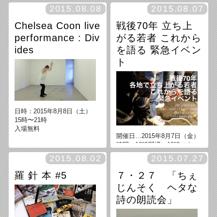
河合拓始（ピアノ）
2015.08.08
2015.08.07
capture（木管四重奏） 日時：
2015年8月15日（土）
Chelsea Coon live
戦後70年 立ち上
時間：19:00 開場 / 19:30 開演
performance : Div
がる若者 これから
入場料 : 2000円（1drink 込
ides
を語る 緊急イベン
み）
ト
日時：2015年8月8日（土）
15時〜21時
入場無料
開催日…2015年8月7日（金）
時間…18時開場、19時スター
ト
2015.08.02
2015.07.27
入場料…500円（+1D）
主催…FYM（Fukuoka Youth
羅 針 本 #5
７・２７ 「ちぇ
Movement ）
じんそく ヘタな
問い合わせ先…林田（
mitsuhir
o0411@gmail.com
）
詩の朗読会」
※定員に達したため、当日の
入場は締め切らせていただき