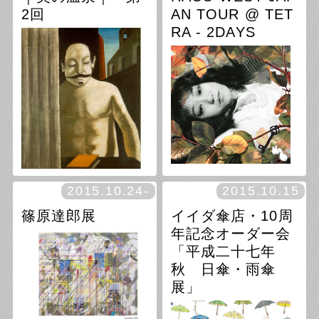
ei/Tomi)
2回
AN TOUR @ TET
/ DJ Yamaguchi Kenzo 日
RA - 2DAYS
時：2015年12月5日
19:00 開場 / 19:30 開演
料金：1500円+1ドリンク(500
円)
【1日目：ライブ】
2015.10.24-
2015.10.15
出演：HACO / 諸岡光男
日にち：2015年11月26日
期日：2015年11月22日（日）
（木）
篠原達郎展
イイダ傘店・10周
時間：19:00 開場 / 19:30 開演
時 間：18:30 〜
料金：2000円（1ドリンク込）
年記念オーダー会
参加費：￥500（お紅茶付き）
【2日目：トーク & サウンド
「平成二十七年
パフォーマンス + 音虫眼鏡ワ
秋 日傘・雨傘
ークショップ】
期日：2015年11月23日（月・
展」
祝）
時間：18:30 開場 / 19:00 開始