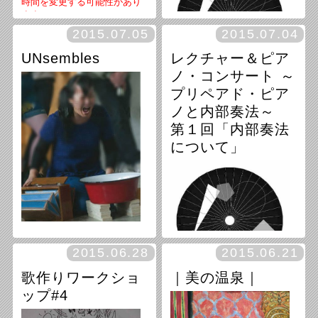
時間を変更する可能性があり
ます。
時間：15:00～20:00 ※ひと
2015.07.05
2015.07.04
り一時間程
料金：￥500（ワンドリンク付
UNsembles
レクチャー＆ピア
き）※練習する方のみ
ノ・コンサート ～
予約・お問い合わせ：
makizo
no@as-tetra.info
まで
プリペアド・ピア
ノと内部奏法～
第１回「内部奏法
について」
2015年7月18日（土曜日）
開場18時 開演19時 入場料2
500円(1drinkつき）
話・ピアノ：河合拓始
お問合せ・ご予約：izm@as-t
etra.info または colorrecords@
gmail.com
アンジー・シア（パフォーマ
ンス）
2015.06.28
2015.06.21
サネマツアキラ（ドラム、電
歌作りワークショ
｜美の温泉｜
子機器）
小瀬泉（ピアノ、声）
ップ#4
中村勇治（バスクラリネッ
ト） 期日：2015年7月5日