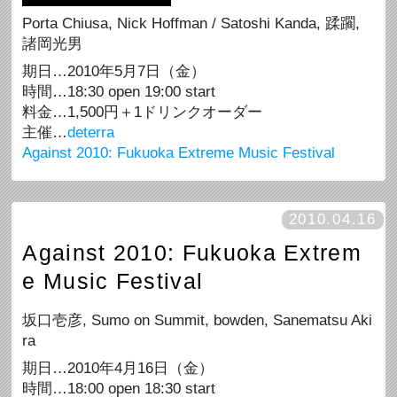
Porta Chiusa, Nick Hoffman / Satoshi Kanda, 蹂躙,
諸岡光男
期日…2010年5月7日（金）
時間…18:30 open 19:00 start
料金…1,500円＋1ドリンクオーダー
主催…
deterra
Against 2010: Fukuoka Extreme Music Festival
2010.04.16
Against 2010: Fukuoka Extrem
e Music Festival
坂口壱彦, Sumo on Summit, bowden, Sanematsu Aki
ra
期日…2010年4月16日（金）
時間…18:00 open 18:30 start