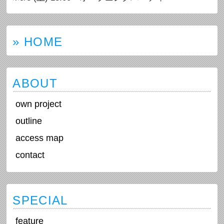
» HOME
ABOUT
own project
outline
access map
contact
SPECIAL
feature