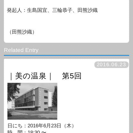
発起人：生島国宜、三輪恭子、田熊沙織
（田熊沙織）
2016.06.23
｜美の温泉｜ 第5回
日にち：2016年6月23日（木）
時 間：18:30 〜