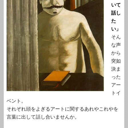
いて
話し
た
い」
そん
な声
から
突如
決ま
った
アー
トイ
ベント。
それぞれ頭をよぎるアートに関するあれやこれやを
言葉に出して話し合いませんか。