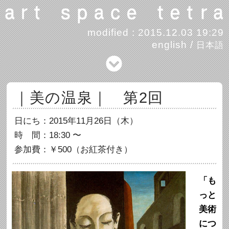
modified : 2015.12.03 19:29
english
/
日本語
｜美の温泉｜ 第2回
日にち：2015年11月26日（木）
時 間：18:30 〜
参加費：￥500（お紅茶付き）
「も
っと
美術
につ