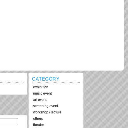
CATEGORY
exhibition
music event
art event
screening event
workshop / lecture
others
theater