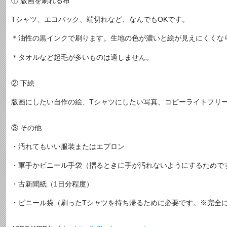
① 版画を刷れる布
Tシャツ、エコバック、端切れなど、なんでもOKです。
＊油性の黒インクで刷ります。生地の色が濃いと絵が見えにくくな
＊タオルなど起毛が多いものは適しません。
② 下絵
版画にしたい自作の絵、Tシャツにしたい写真、コピーライトフリ
③ その他
・汚れてもいい服装またはエプロン
・軍手かビニール手袋（摺るときに手が汚れないようにするためで
・古新聞紙（1日分程度）
・ビニール袋（刷ったTシャツを持ち帰るために必要です。※完全