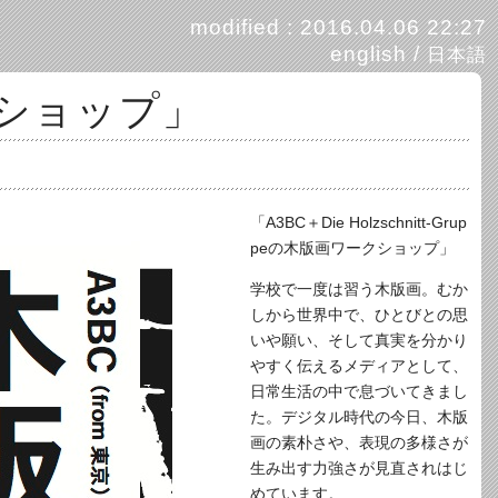
modified : 2016.04.06 22:27
english
/
日本語
ークショップ」
「A3BC＋Die Holzschnitt-Grup
peの木版画ワークショップ」
学校で一度は習う木版画。むか
しから世界中で、ひとびとの思
いや願い、そして真実を分かり
やすく伝えるメディアとして、
日常生活の中で息づいてきまし
た。デジタル時代の今日、木版
画の素朴さや、表現の多様さが
生み出す力強さが見直されはじ
めています。