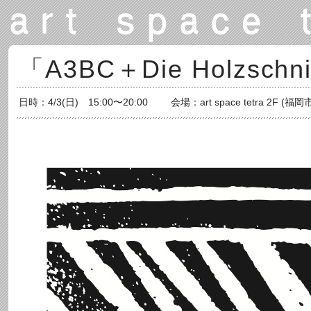
「A3BC＋Die Holzs
日時：4/3(日) 15:00〜20:00
会場：art space tetra 2F