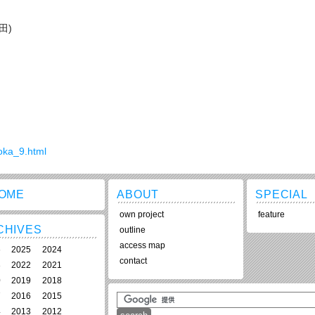
田)
uoka_9.html
HOME
ABOUT
SPECIAL
own project
feature
CHIVES
outline
access map
6
2025
2024
contact
3
2022
2021
0
2019
2018
7
2016
2015
4
2013
2012