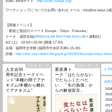
A3BC WEBサイト :
http://a3bc.hanga.org/
ワークショップについてのお問い合わせ メール : info@ira.tokyo (成
【関連イベント】
「創造と抵抗のスペース Europe - Tokyo - Fukuoka」
トーク 成田圭祐(
IRREGULAR RHYTHM ASYLUM
/ 遊動社)
4/2 (土) 18:00〜20:00 (開場 17:30)
会場 : 福岡市文学館 (福岡市中央区天神1-15-30)
詳細 :
http://she-says-distro.blogspot.jp/2016/03/europe-tokyo-fuk
2018.11.24
2015.05.19
人文会50
栗原康ト
» 
周年記念トークイベ
ーク「はたらかない
ント“本棚の間でアナ
でたらふくたべた
AR
キズム/本棚から離れ
い 「生の負債」か
202
てアナキズム”
らの解放宣言」
202
202
201
201