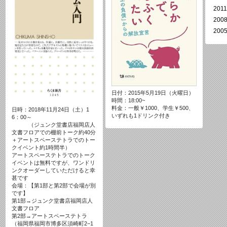
2011
200
200
日付：2015年5月19日（火曜日）
時間：18:00~
料金：一般￥1000、学生￥500、
日時：2018年11月24日（土）1
いずれも1ドリンク付き
6：00～
（ジュンク堂書店福岡店人
文書フロアでの棚前トーク約40分
＋アートスペーステトラでのトー
クイベント約1時間半）
アートスペーステトラでのトーク
イベントは無料ですが、ワンドリ
ンクオーダーしていただけると幸
甚です
会場：【第1部と第2部で会場が別
です】
第1部→ジュンク堂書店福岡店人
文書フロア
第2部→アートスペーステトラ
（福岡県福岡市博多区須崎町2−1