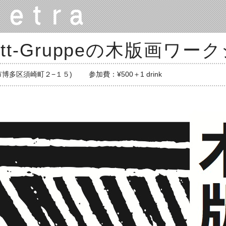
chnitt-Gruppeの木版画ワ
 (福岡市博多区須崎町２−１５)
参加費：¥500＋1 drink