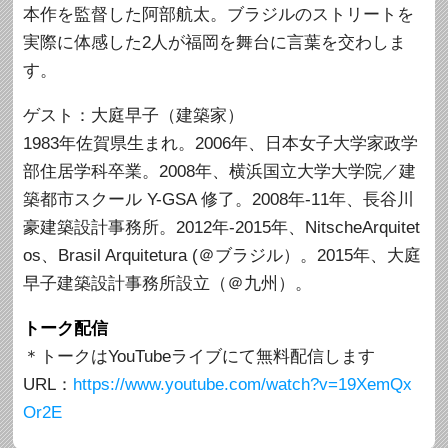
本作を監督した阿部航太。ブラジルのストリートを
実際に体感した2人が福岡を舞台に言葉を交わしま
す。
ゲスト：大庭早子（建築家）
1983年佐賀県生まれ。2006年、日本女子大学家政学
部住居学科卒業。2008年、横浜国立大学大学院／建
築都市スクール Y-GSA 修了。2008年-11年、長谷川
豪建築設計事務所。2012年-2015年、NitscheArquitet
os、Brasil Arquitetura (＠ブラジル）。2015年、大庭
早子建築設計事務所設立（＠九州）。
トーク配信
＊トークはYouTubeライブにて無料配信します
URL：
https://www.youtube.com/watch?v=19XemQx
Or2E