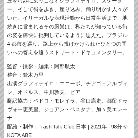
波を巧みに乗りこなすグラフィテイロ、スケータ
ー、そして街を歩き、座り込み、踊り明かす人々が
いた。イリーガルな表現活動から日常生活まで、地
続きに営まれるその風景は、私たちが知っている街
の姿を痛快に批判しているように思えた。ブラジル
4 都市を巡り、路上から投げかけられたひとつの問
いへの答えを追うストリート・ドキュメンタリー。
監督・撮影・編集：阿部航太
整音：鈴木万里
出演グラフィテイロ：エニーボ、チアゴ・アルヴィ
ン、オドルス、中川敦夫、ピア
翻訳協力：ペドロ・モレイラ、谷口康史、都留ドゥ
ヴォー恵美里、ジョアン・ペスタナ、加々美エレー
ナ
配給・制作：Trash Talk Club 日本 | 2021年 | 98分 ©
KOTA ABE