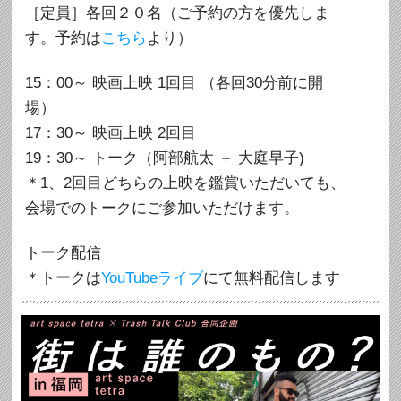
［定員］各回２０名（ご予約の方を優先しま
す。予約は
こちら
より）
15：00～ 映画上映 1回目 （各回30分前に開
場）
17：30～ 映画上映 2回目
19：30～ トーク（阿部航太 ＋ 大庭早子)
＊1、2回目どちらの上映を鑑賞いただいても、
会場でのトークにご参加いただけます。
トーク配信
＊トークは
YouTubeライブ
にて無料配信します