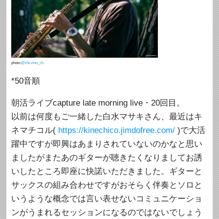
photo:
@chi.vino_ch
*50音順
朝活ライブcapture late morning live・20回目。
以前は何度もご一緒した白水マサキさん、最近はキ
ネマチコル(
https://kinechico.jimdofree.com/
)で大活
躍中ですが即興はあまりされていないのかなと思い
ましたがまたあのギターが聴きたくなりましてお誘
いしたところ即座に快諾いただきました。ギターと
サックスの組み合わせですがおそらく伴奏とソロと
いうような概念では言い表せないコミュニケーショ
ンがうまれるセッションになるのではないでしょう