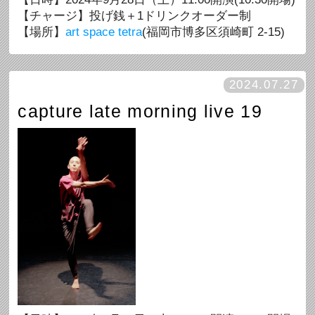
【チャージ】投げ銭＋1ドリンクオーダー制
【場所】
art space tetra
(福岡市博多区須崎町 2-15)
2024.07.27
capture late morning live 19