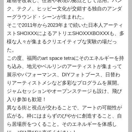
建物を改装し、住居や表現の拠点として活用。パン
ク、テクノ、ヒッピー文化が交錯する独自のアンダ
ーグラウンド・シーンが生まれた。
そこで2011年から2023年まで続いた日本人アーティ
ストSHOXXXによるアトリエSHOXXXBOXXXも、多
様な人々が集まるクリエイティブな実験の場だっ
た。
この度、福岡のart space tetraにそのエネルギーを持
ち込み、地元やベルリンのアーティストが集まって
展示やパフォーマンス、DIYフォトブース、日替わ
りアーティストメシなど多彩なプログラムを展開。
ジャムセッションやオープンステージも設け、飛び
入り参加も歓迎！
異なる街と視点が交わることで、アートの可能性が
広がる。枠にはまらずのびやかに創造すること、自
ら居場所をつくること。そのエネルギーを体感し