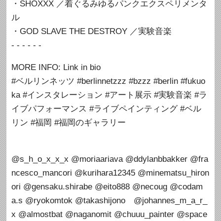
・SHOXXX ／着ぐるみゆるパンクエクスペリメンタ
ル
・GOD SLAVE THE DESTROY ／実験音楽
- - - - - -
MORE INFO: Link in bio
#ベルリンネッツ #berlinnetzzz #bzzz #berlin #fukuo
ka #インスタレーション #アート展示 #実験音楽 #ラ
イブパフォーマンス #ライブペインティング #ベル
リン #福岡 #福岡のギャラリー
@s_h_o_x_x_x @moriaariava @ddylanbbakker @fra
ncesco_mancori @kurihara12345 @minematsu_hiron
ori @gensaku.shirabe @eito888 @necoug @codam
a.s @ryokomtok @takashijono @johannes_m_a_r_
x @almostbat @naganomit @chuuu_painter @space