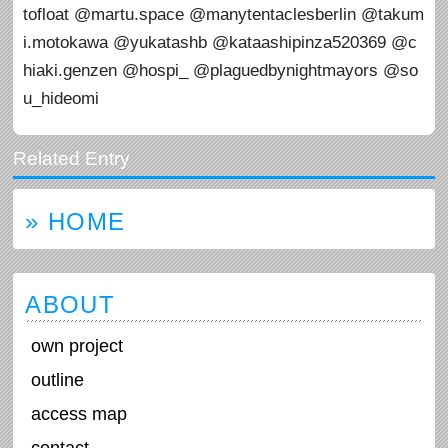
tofloat @martu.space @manytentaclesberlin @takum
i.motokawa @yukatashb @kataashipinza520369 @c
hiaki.genzen @hospi_ @plaguedbynightmayors @so
u_hideomi
» HOME
ABOUT
own project
outline
access map