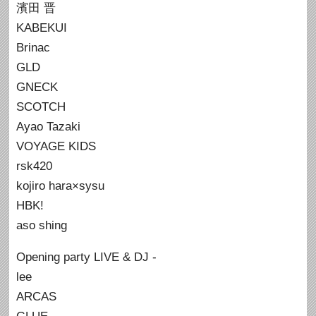
濱田 晋
KABEKUI
Brinac
GLD
GNECK
SCOTCH
Ayao Tazaki
VOYAGE KIDS
rsk420
kojiro hara×sysu
HBK!
aso shing
Opening party LIVE & DJ -
lee
ARCAS