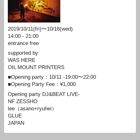
2019/10/11(fri)〜10/16(wed)
14:00 - 21:00
entrance free
supported by
WAS HERE
OIL MOUNT PRINTERS
■Opening party：10/11 -19:00〜22:00
■Opening Party Fee：¥1,000
Opening party DJ&BEAT LIVE-
NF ZESSHO
lee（asano+ryuhei）
GLUE
JAPAN