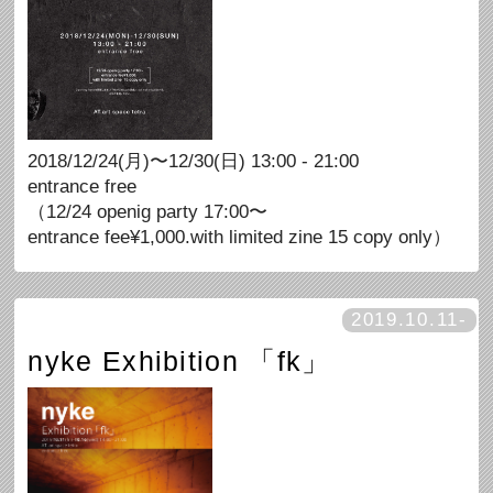
2018/12/24(月)〜12/30(日) 13:00 - 21:00
entrance free
（12/24 openig party 17:00〜
entrance fee¥1,000.with limited zine 15 copy only）
2019.10.11-
nyke Exhibition 「fk」