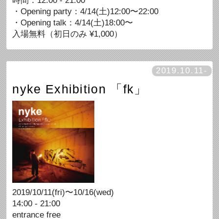
時間：12:00 - 21:00
・Opening party：4/14(土)12:00〜22:00
・Opening talk：4/14(土)18:00〜
入場無料（初日のみ ¥1,000）
2019.10.11-
nyke Exhibition 「fk」
2019/10/11(fri)〜10/16(wed)
14:00 - 21:00
entrance free