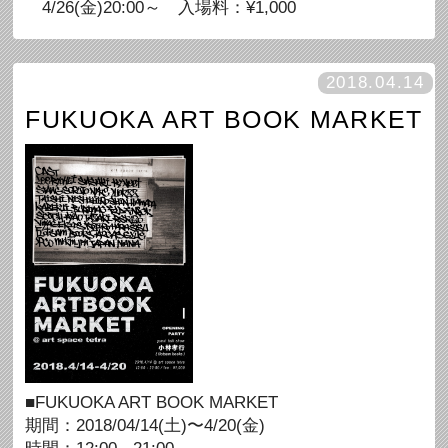
4/26(金)20:00～ 入場料：¥1,000
2018.04.14
FUKUOKA ART BOOK MARKET
■FUKUOKA ART BOOK MARKET
期間：2018/04/14(土)〜4/20(金)