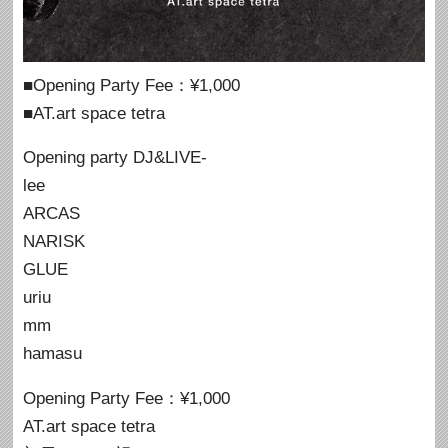
■Opening Party Fee：¥1,000
■AT.art space tetra
Opening party DJ&LIVE-
lee
ARCAS
NARISK
GLUE
uriu
mm
hamasu
Opening Party Fee：¥1,000
AT.art space tetra