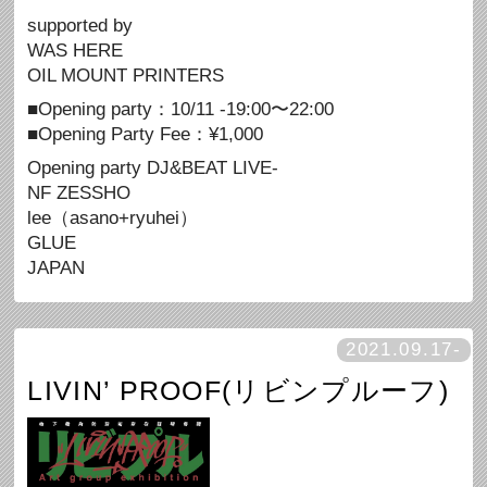
supported by
WAS HERE
OIL MOUNT PRINTERS
■Opening party：10/11 -19:00〜22:00
■Opening Party Fee：¥1,000
Opening party DJ&BEAT LIVE-
NF ZESSHO
lee（asano+ryuhei）
GLUE
JAPAN
2021.09.17-
LIVIN’ PROOF(リビンプルーフ)