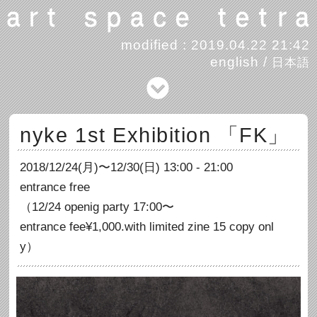
modified : 2019.04.22 21:42
english
/
日本語
nyke 1st Exhibition 「FK」
2018/12/24(月)〜12/30(日) 13:00 - 21:00
entrance free
（12/24 openig party 17:00〜
entrance fee¥1,000.with limited zine 15 copy onl
y）