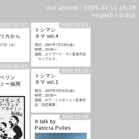
last update : 2026.04.11 16:28
english
/
日本語
2007.07.17
2007.07.13
トシマシ
リカから
ネマ vol.4
7月17日（火）
期日…2007年7月13日(金)
時間…20:00〜
議題…エドワード・ヤン監督作品
「カップルズ」
2007.05.07
2007.03.16
トシマシ
ベリン
ネマ vol.1
ミー福岡
期日…2007年3月16日(金)
時間…20:00〜
議題…ホウ・シャオシェン監督作
品「恋恋風塵」
2006.11.08
A talk by
Patricia Pulles