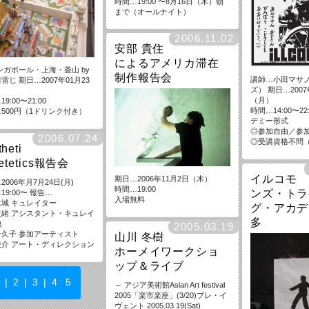
時間…19:00 〜8月16日（木）朝
まで（オールナイト）
2006.11.02
安部 貴住
によるアメリカ滞在
ンガポール・上海・釜山 by
制作報告会
講師…小田マサ
雷じ 期日…2007年01月23
ズ） 期日…2007
（月）
9:00〜21:00
時間…14:00〜2
500円（1ドリンク付き）
デミー形式
◎参加自由／参
2006.07.24
◎受講資格不問
theti
ietetics報告会
イルコモ
期日…2006年11月2日（木）
2006年月7月24日(月)
時間…19:00
ンズ・トラ
19:00〜 報告…
入場無料
城 キュレイター
グ・アカデミ
史緒 アシスタント・キュレイ
多
他
2005.03.19
希久子 参加アーティスト
山川 冬樹
俊介 アート・ディレクション
ホーメイワークショ
ップ＆ライブ
1
|
2
|
3
|
4
5
～ アジア美術館Asian Art festival
2005「楽市楽座」(3/20)プレ・イ
ヴェント 2005.03.19(Sat)