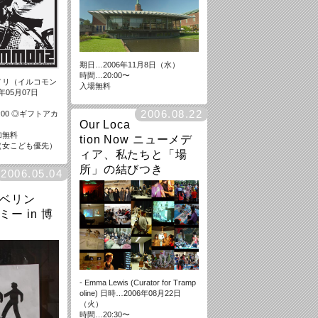
期日…2006年11月8日（水）
時間…20:00〜
ノリ（イルコモン
入場無料
年05月07日
2006.08.22
2:00 ◎ギフトアカ
Our Loca
加無料
tion Now ニューメデ
（女こども優先）
ィア、私たちと「場
所」の結びつき
2006.05.04
ベリン
ー in 博
- Emma Lewis (Curator for Tramp
oline) 日時…2006年08月22日
（火）
時間…20:30〜