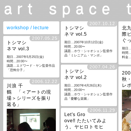
2007.10.12
workshop / lecture
トシマシ
北
ネマ vol.5
際
2007.05.25
ぐ
トシマシ
期日…2007年10月12日(金)
時間…20:00〜
ネマ vol.3
期日…
議題…ホウ・シャオシェン監督作
時間…
品「ミレニアム・マンボ」
期日…2007年5月25日(金)
料金
時間…20:00〜
議題…エドワード・ヤン監督作品
2007.04.26
「恐怖分子」
トシマシ
200
ネマ vol.2
秋
2006.12.22
レ
川浪 千
期日…2007年4月26日(木)
時間…20:00〜
鶴 「＜アートの現
議題…ホウ・シャオシェン監督作
場＞シリーズを振り
品「憂鬱な楽園」
返る」
2006.11.29
Let’s Gro
ove!! たたいてみよ
う。ヤヒロトモヒ