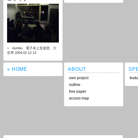
+ dumbo、電子卓上音楽団、六
弦琴 2004.02.12-13
» HOME
ABOUT
SP
own project
featu
outline
free paper
access map