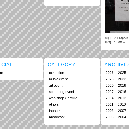
期日…2006年5月
時間…15:00〜
ECIAL
CATEGORY
ARCHIVE
re
exhibition
2026
2025
music event
2023
2022
art event
2020
2019
screening event
2017
2016
workshop / lecture
2014
2013
others
2011
2010
theater
2008
2007
broadcast
2005
2004