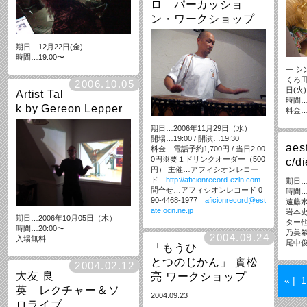
ロ パーカッショ
ン・ワークショップ
期日…12月22日(金)
時間…19:00〜
— シ
くろ田
2006.10.05
日(火)
Artist Tal
時間…1
k by Gereon Lepper
料金…
期日…2006年11月29日（水）
開場…19:00 / 開演…19:30
aes
料金…電話予約1,700円 / 当日2,00
0円※要１ドリンクオーダー（500
c/d
円） 主催…アフィシオンレコー
ド
http://aficionrecord-ezln.com
期日…
問合せ…アフィシオンレコード 0
時間…
90-4468-1977
aficionrecord@est
遠藤水
ate.ocn.ne.jp
岩本
期日…2006年10月05日（木）
ター
時間…20:00〜
乃美
2004.09.24
入場無料
尾中
「もうひ
とつのじかん」 實松
2004.02.12
大友 良
亮 ワークショップ
«
|
英 レクチャー＆ソ
2004.09.23
ロライブ