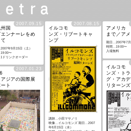
2007.09.15
2007.08.15
九州国
イルコモ
アメリカ
ビエンナーレをめ
ンズ・リブートキャ
まで／アメ
って
ンプ
期日…2007年
時間…19:00〜
2007年9月15日（土）
入場無料
19:00〜
…1ドリンクオーダー
イルコモ
2007.01.23
6
ンズ・トラ
・アジアの国際展
グ・アカデ
ポート
リターンズ
講師…小田マサノリ
映像…イルコモンズ 期日…2007
年8月15日（水）